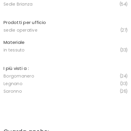
Sedie Brianza
54
Prodotti per ufficio
sedie operative
27
Materiale
in tessuto
33
I più visti a :
Borgomanero
24
Legnano
33
Saronno
26