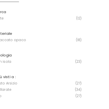
rca
lte
12
teriale
 laccato opaco
18
pologia
n isola
23
iù visti a :
to Arsizio
27
llarate
34
o
27