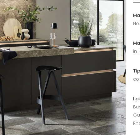
Ma
No
Ma
in
Ti
co
I p
Bus
Ga
Rh