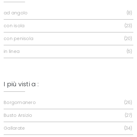
ad angolo
8
con isola
23
con penisola
20
in linea
5
I più visti a :
Borgomanero
26
Busto Arsizio
27
Gallarate
34