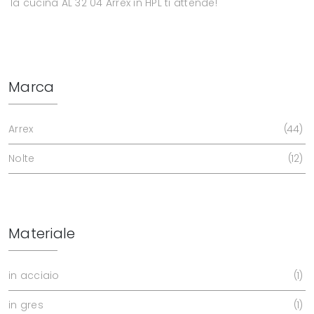
la cucina AL 32 04 Arrex in HPL ti attende!
Marca
Arrex
44
Nolte
12
Materiale
in acciaio
1
in gres
1