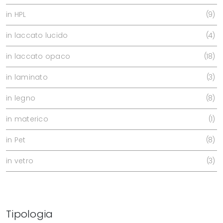
in HPL
9
in laccato lucido
4
in laccato opaco
18
in laminato
3
in legno
8
in materico
1
in Pet
8
in vetro
3
Tipologia