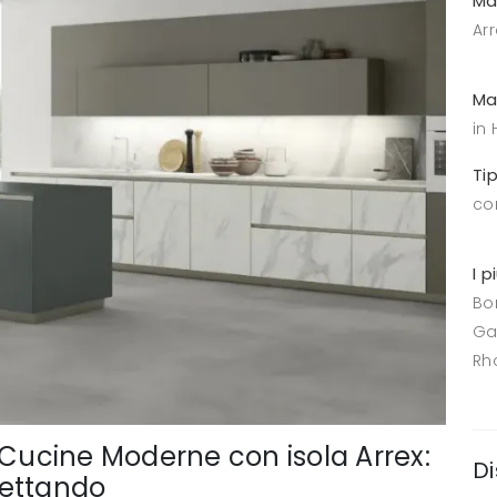
Ma
Arr
Ma
in 
Ti
co
I p
Bo
Ga
Rh
 Cucine Moderne con isola Arrex:
Di
spettando