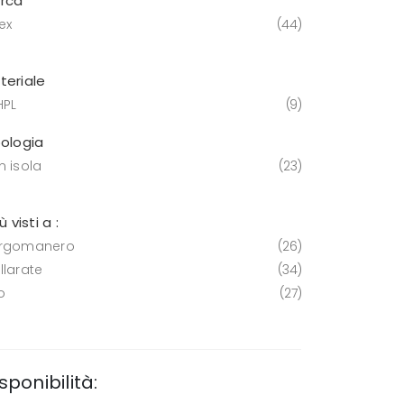
rca
ex
44
teriale
HPL
9
pologia
n isola
23
iù visti a :
rgomanero
26
llarate
34
o
27
sponibilità: