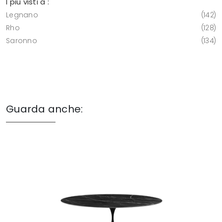
I più visti a :
Legnano
142
Rho
128
Saronno
134
Guarda anche: