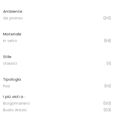
Ambiente
da pranzo
210
Materiale
in vetro
58
Stile
classici
11
Tipologia
fissi
110
I più visti a :
Borgomanero
130
Busto Arsizio
133