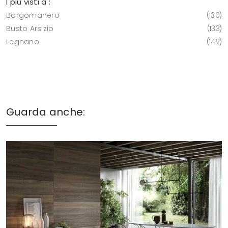
I più visti a :
Borgomanero
130
Busto Arsizio
133
Legnano
142
Guarda anche: