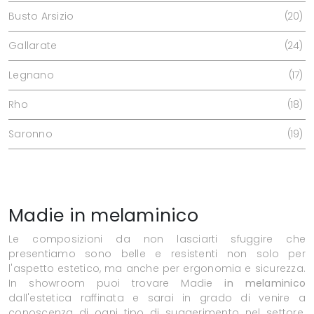
Busto Arsizio
20
Gallarate
24
Legnano
17
Rho
18
Saronno
19
Madie in melaminico
Le composizioni da non lasciarti sfuggire che
presentiamo sono belle e resistenti non solo per
l'aspetto estetico, ma anche per ergonomia e sicurezza.
In showroom puoi trovare Madie
in melaminico
dall'estetica raffinata e sarai in grado di venire a
conoscenza di ogni tipo di suggerimento nel settore.