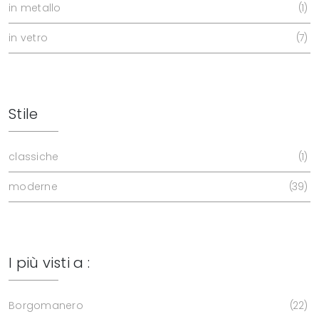
in metallo
1
in vetro
7
Stile
classiche
1
moderne
39
I più visti a :
Borgomanero
22