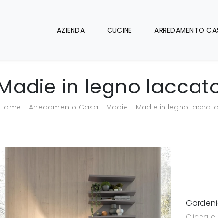
AZIENDA
CUCINE
ARREDAMENTO CA
Madie in legno laccat
Home
-
Arredamento Casa
-
Madie
-
Madie in legno laccat
Gardeni
Clicca e