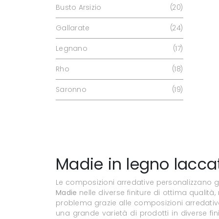
Busto Arsizio
20
Gallarate
24
Legnano
17
Rho
18
Saronno
19
Madie in legno lacca
Le composizioni arredative personalizzano gli
Madie
nelle diverse finiture di ottima qualità
problema grazie alle composizioni arredati
una grande varietà di prodotti in diverse fi