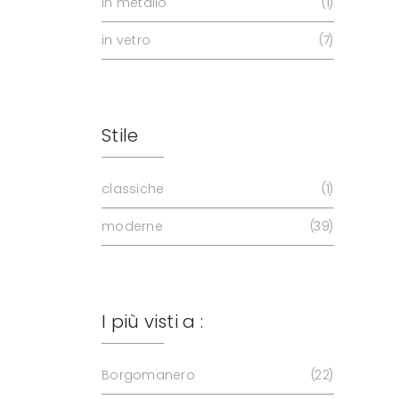
in metallo
1
in vetro
7
Stile
classiche
1
moderne
39
I più visti a :
Borgomanero
22