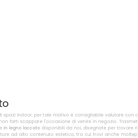
to
 spazi indoor, per tale motivo è consigliabile valutare con 
, non farti scappare l'occasione di venire in negozio. Trasme
ve
in legno laccato
disponibili da noi, disegnate per trovare 
niture ad alto contenuto estetico, tra cui trovi anche molte