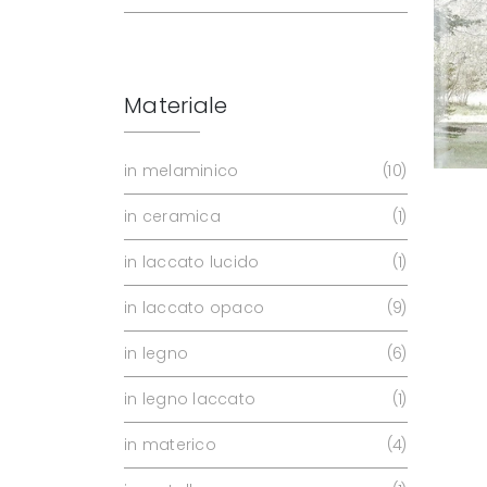
Materiale
in melaminico
10
in ceramica
1
in laccato lucido
1
in laccato opaco
9
in legno
6
in legno laccato
1
in materico
4