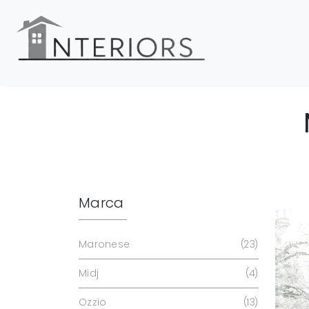
Marca
Maronese
23
Midj
4
Ozzio
13