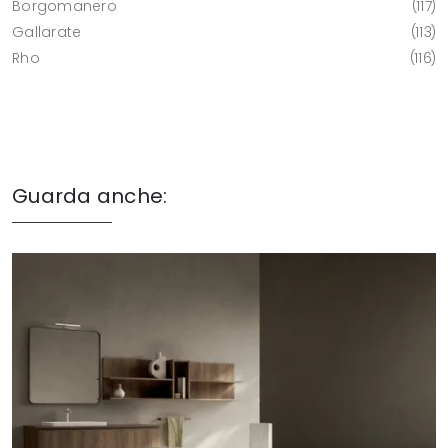
Borgomanero
117
Gallarate
113
Rho
116
Guarda anche: