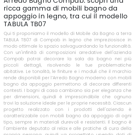
Arredo Bagno Compab: scopri una
ricca gamma di mobili bagno da
appoggio in legno, tra cui il modello
TABULA TB07
Qui ti proponiamo il modello di Mobile da Bagno a terra
TABULA TB07 di Compab in legno che impreziosisce in
modo ottimale lo spazio salvaguardando la funzionalità.
Con un'infinità di composizioni arredative dell'azienda
Compab potrai decorare la sala da bagno nei più
piccoli dettagli, risolvendo le tue problematiche
abitative. Le tonalità, le finiture e i moduli che il marchio
rende disponibili per l’Arredo Bagno moderno con mobili
bagno da appoggio permettono di decorare differenti
contesti. I bagni di casa cambiano sia per eleganza che
per dimensioni, quindi è imprescindibile che ognuno
trovi la soluzione ideale per le proprie necessità. Ciascun
progetto realizzato con i prodotti dell'azienda è
caratterizzabile con mobili bagno da appoggio di ogni
tipo, sempre in materiali durevoli e resistenti. Il bagno è
l'ambiente deputato al relax e alle pratiche di cura della
propria persona, quindi va progettato unendo doti di