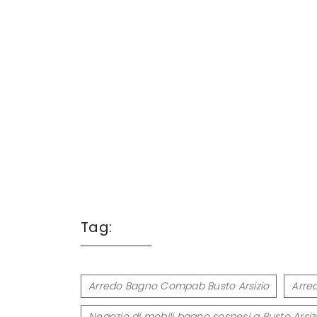
Tag:
Arredo Bagno Compab Busto Arsizio
Arre
Negozio di mobili bagno sospesi a Busto Arsiz