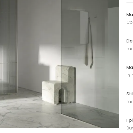
Ma
C
El
mo
Ma
in
Sti
mo
I p
Bus