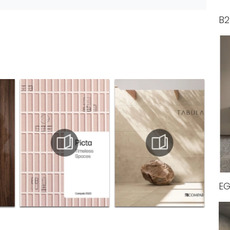
B2
EG