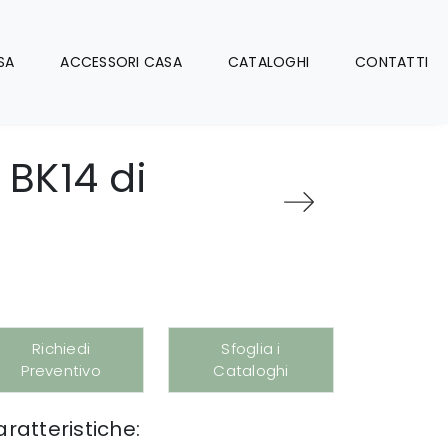
SA
ACCESSORI CASA
CATALOGHI
CONTATTI
BK14 di
Richiedi
Sfoglia i
Preventivo
Cataloghi
ratteristiche: