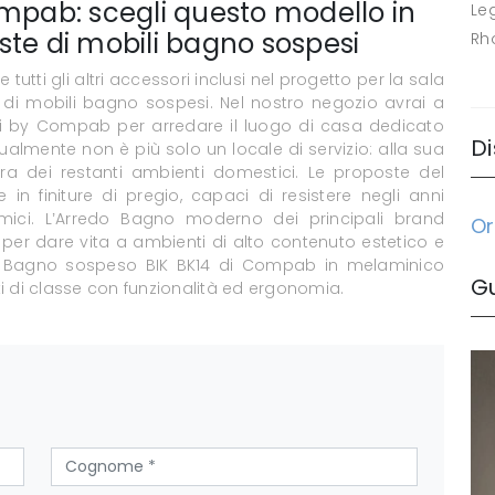
pab: scegli questo modello in
Le
ste di mobili bagno sospesi
Rh
utti gli altri accessori inclusi nel progetto per la sala
 di mobili bagno sospesi. Nel nostro negozio avrai a
ni by Compab per arredare il luogo di casa dedicato
Di
almente non è più solo un locale di servizio: alla sua
ra dei restanti ambienti domestici. Le proposte del
n finiture di pregio, capaci di resistere negli anni
mici. L’Arredo Bagno moderno dei principali brand
Or
per dare vita a ambienti di alto contenuto estetico e
 da Bagno sospeso BIK BK14 di Compab in melaminico
G
i di classe con funzionalità ed ergonomia.