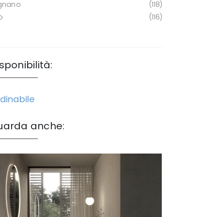
gnano
118
o
116
sponibilità:
dinabile
uarda anche: