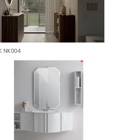
K NK004