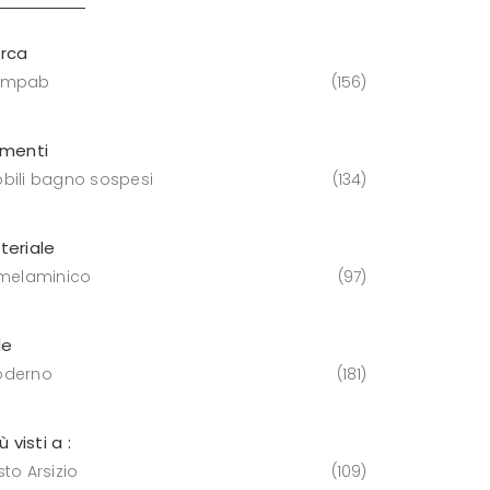
rca
ompab
156
ementi
bili bagno sospesi
134
teriale
 melaminico
97
le
derno
181
iù visti a :
to Arsizio
109