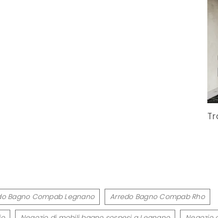
Tr
do Bagno Compab Legnano
Arredo Bagno Compab Rho
io
Negozio di mobili bagno sospesi a Legnano
Negozio d