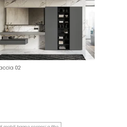
accia 02
i mobili bagno sospesi a Rho