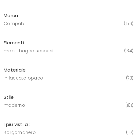
Marca
Compab
156
Elementi
mobili bagno sospesi
134
Materiale
in laccato opaco
73
Stile
moderno
181
I più visti a :
Borgomanero
117