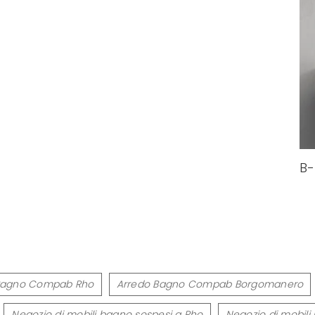
B-
Bagno Compab Rho
Arredo Bagno Compab Borgomanero
Negozio di mobili bagno sospesi a Rho
Negozio di mobil