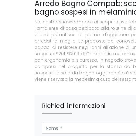
Arredo Bagno Compab: scop
bagno sospesi in melaminico
Nel nostro showroom potrai scoprire svaria
l'ambiente di casa dedicato alla routine di 
brand garantisce al giorno d'oggi compos
arredati al meglio. Le proposte del conosciu
capaci di resistere negli anni all'azione di 
sospeso B201 BD019 di Compab in melaminico
con ergonomia e sicurezza. In negozio trovera
compresi nel progetto per la stanza da b
sospesi. La sala da bagno oggi non è più sol
viene riservata la medesima cura dei restant
Richiedi informazioni