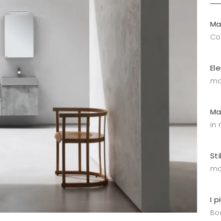
Ma
C
El
mo
Ma
in
Sti
mo
I p
Bo