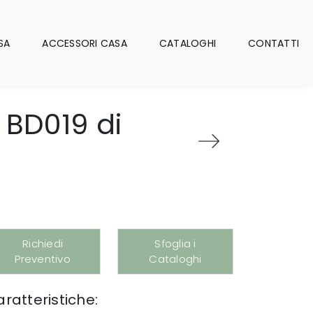
SA
ACCESSORI CASA
CATALOGHI
CONTATTI
 BD019 di
Richiedi
Sfoglia i
Preventivo
Cataloghi
ratteristiche: