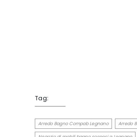
Tag:
Arredo Bagno Compab Legnano
Arredo 
Negozio di mobili bagno sospesi a Legnano