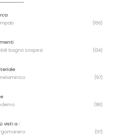
rca
ompab
156
ementi
bili bagno sospesi
134
teriale
 melaminico
97
le
derno
181
iù visti a :
rgomanero
117