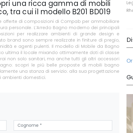
ri una ricca gamma di mobili
Le
, tra cui il modello B201 BD019
Rh
te offerte di composizioni di Compab per ammobiliare
cura personale. L’Arredo Bagno moderno dei principali
izioni per realizzare ambienti di grande design e
Di
to brand sono sempre realizzate in finiture di pregio,
umidità e agenti pulenti. Il modello di Mobile da Bagno
 ultima il locale mixando ottimamente doti di classe
i non solo sanitari, ma anche tutti gli altri accessori
Or
agno: scopri le più belle proposte di mobili bagno
amente una stanza di servizio: alla sua progettazione
G
i ambienti domestici.