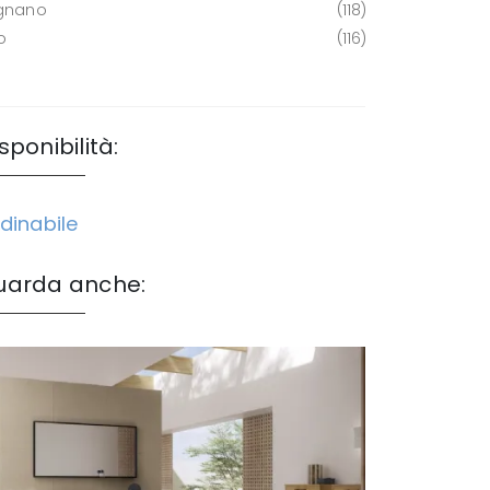
gnano
118
o
116
sponibilità:
dinabile
uarda anche: