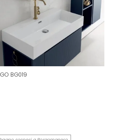
GO BG019
i bagno sospesi a Borgomanero