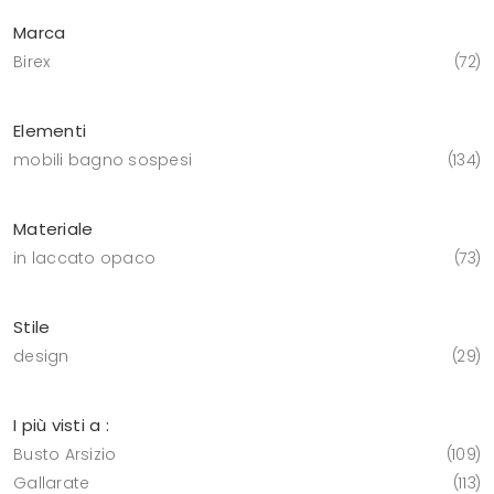
Marca
Birex
72
Elementi
mobili bagno sospesi
134
Materiale
in laccato opaco
73
Stile
design
29
I più visti a :
Busto Arsizio
109
Gallarate
113