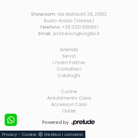
Showroom:
Via Matteotti 26, 21052
Busto Arsizio (Varese)
Telefono:
+39 0331 635967
Email:
srl.interiors@virgilio.it
Azienda
Servizi
I nostri Partner
Contattaci
Cataloghi
Cucine
Arredamento Casa
Accessori Casa
Outlet
Powered by
-
Privacy
Cookie
Gestisci i consensi