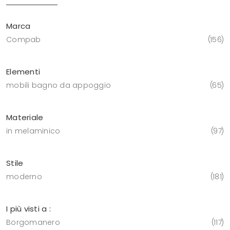
Marca
Compab
156
Elementi
mobili bagno da appoggio
65
Materiale
in melaminico
97
Stile
moderno
181
I più visti a :
Borgomanero
117