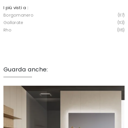
I più visti a :
Borgomanero
117
Gallarate
113
Rho
116
Guarda anche: