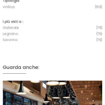
Tipologia
vinilica
156
I più visti a :
Gallarate
79
Legnano
75
Saronno
76
Guarda anche: