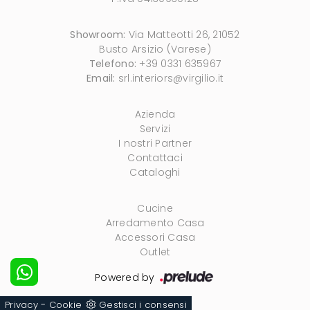
Showroom:
Via Matteotti 26, 21052
Busto Arsizio (Varese)
Telefono:
+39 0331 635967
Email:
srl.interiors@virgilio.it
Azienda
Servizi
I nostri Partner
Contattaci
Cataloghi
Cucine
Arredamento Casa
Accessori Casa
Outlet
Powered by
-
Privacy
Cookie
Gestisci i consensi