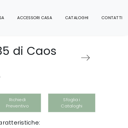
SA
ACCESSORI CASA
CATALOGHI
CONTATTI
35 di Caos
5
Richiedi
Sfoglia i
Preventivo
Cataloghi
ratteristiche: