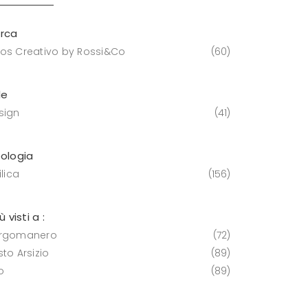
rca
os Creativo by Rossi&Co
60
le
sign
41
pologia
ilica
156
iù visti a :
rgomanero
72
to Arsizio
89
o
89