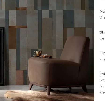
Ma
Ca
Sti
de
Ti
vin
I p
Bo
Bus
Rh