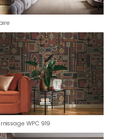
aire
rnissage WPC 919