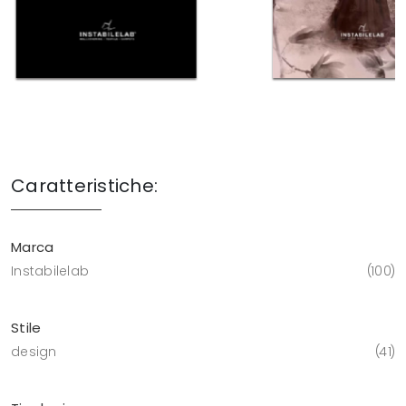
Caratteristiche:
Marca
Instabilelab
100
Stile
design
41