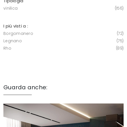
Tipologia
vinilica
156
I più visti a :
Borgomanero
72
Legnano
75
Rho
89
Guarda anche: