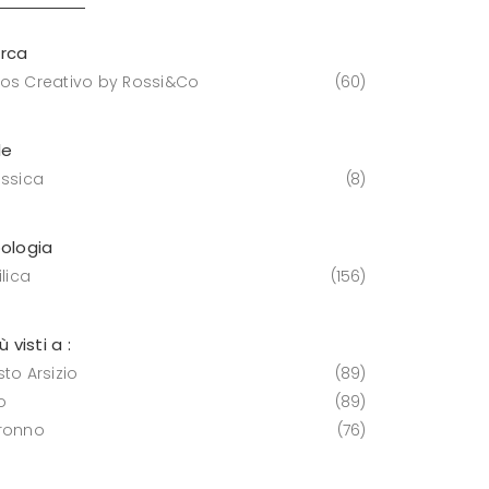
rca
os Creativo by Rossi&Co
60
le
assica
8
pologia
ilica
156
iù visti a :
to Arsizio
89
o
89
ronno
76