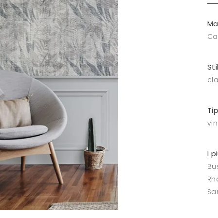
Ma
Ca
Sti
cl
Ti
vin
I p
Bus
Rh
Sa