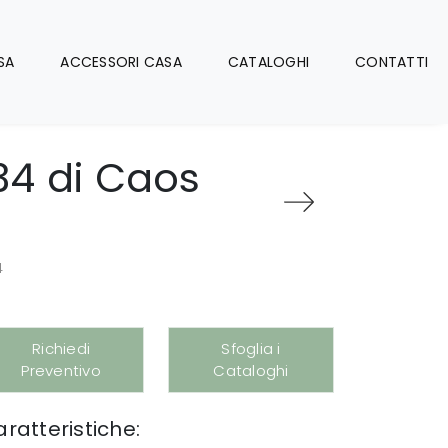
SA
ACCESSORI CASA
CATALOGHI
CONTATTI
34 di Caos
4
Richiedi
Sfoglia i
Preventivo
Cataloghi
ratteristiche: