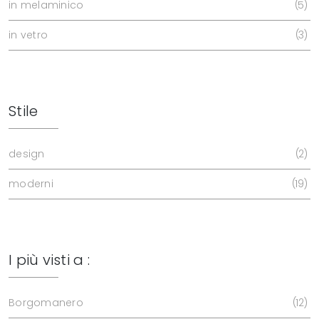
in melaminico
5
in vetro
3
Stile
design
2
moderni
19
I più visti a :
Borgomanero
12