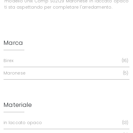
modello Unix Comp SU2129 Maronese in laccato opaco
ti sta aspettando per completare l'arredamento.
Marca
Birex
16
Maronese
5
Materiale
in laccato opaco
13