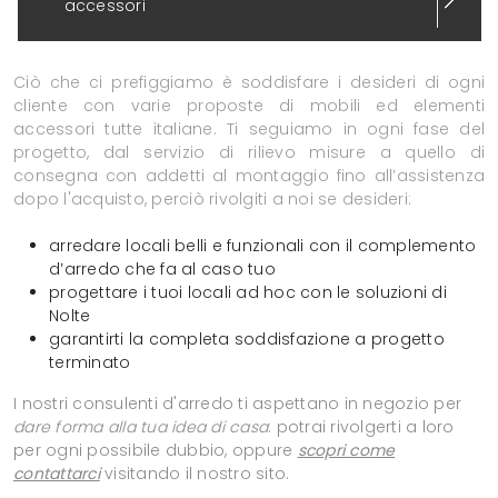
accessori
Ciò che ci prefiggiamo è soddisfare i desideri di ogni
cliente con varie proposte di mobili ed elementi
accessori tutte italiane. Ti seguiamo in ogni fase del
progetto, dal servizio di rilievo misure a quello di
consegna con addetti al montaggio fino all’assistenza
dopo l'acquisto, perciò rivolgiti a noi se desideri:
arredare locali belli e funzionali con il complemento
d’arredo che fa al caso tuo
progettare i tuoi locali ad hoc con le soluzioni di
Nolte
garantirti la completa soddisfazione a progetto
terminato
I nostri consulenti d'arredo ti aspettano in negozio per
dare forma alla tua idea di casa
: potrai rivolgerti a loro
per ogni possibile dubbio, oppure
scopri come
contattarci
visitando il nostro sito.