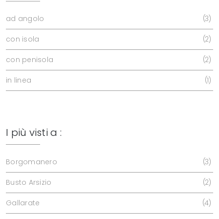
ad angolo
3
con isola
2
con penisola
2
in linea
1
I più visti a :
Borgomanero
3
Busto Arsizio
2
Gallarate
4