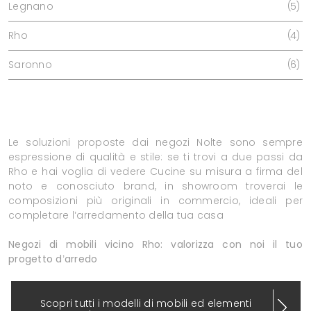
Legnano
5
Rho
4
Saronno
6
Le soluzioni proposte dai negozi Nolte sono sempre
espressione di qualità e stile: se ti trovi a due passi da
Rho e hai voglia di vedere Cucine su misura a firma del
noto e conosciuto brand, in showroom troverai le
composizioni più originali in commercio, ideali per
completare l’arredamento della tua casa
Negozi di mobili vicino Rho: valorizza con noi il tuo
progetto d’arredo
Scopri tutti i modelli di mobili ed elementi