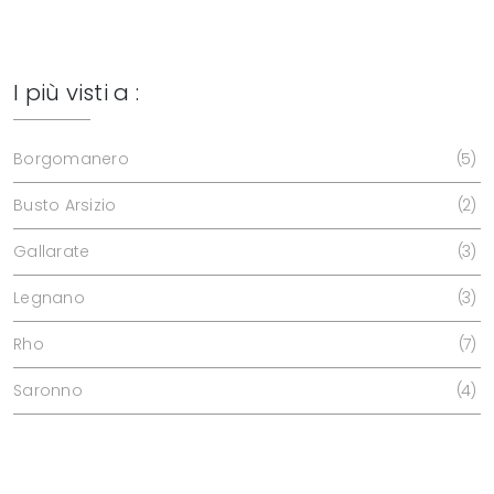
I più visti a :
Borgomanero
5
Busto Arsizio
2
Gallarate
3
Legnano
3
Rho
7
Saronno
4