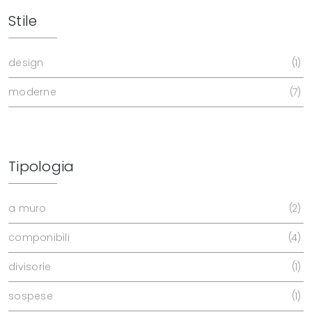
Stile
design
1
moderne
7
Tipologia
a muro
2
componibili
4
divisorie
1
sospese
1