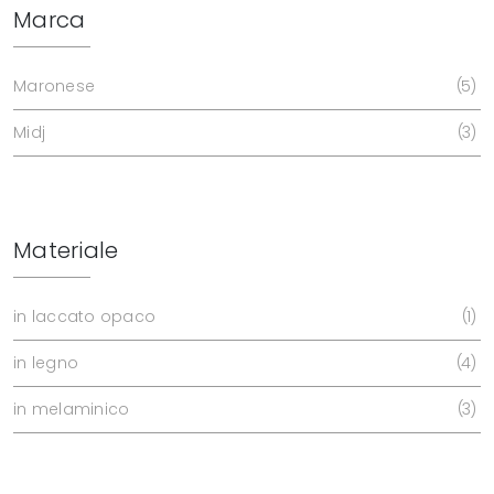
Marca
Maronese
5
Midj
3
Materiale
in laccato opaco
1
in legno
4
in melaminico
3