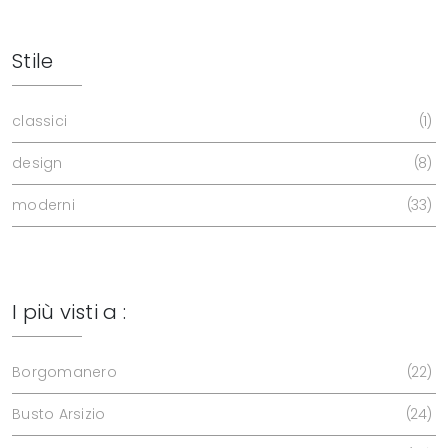
Stile
classici
1
design
8
moderni
33
I più visti a :
Borgomanero
22
Busto Arsizio
24