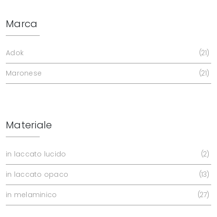
Marca
Adok
21
Maronese
21
Materiale
in laccato lucido
2
in laccato opaco
13
in melaminico
27