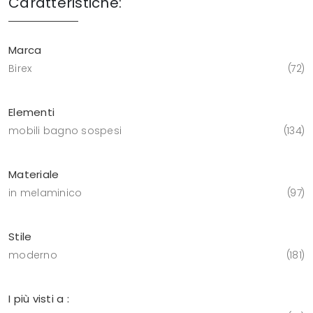
Caratteristiche:
Marca
Birex
72
Elementi
mobili bagno sospesi
134
Materiale
in melaminico
97
Stile
moderno
181
I più visti a :