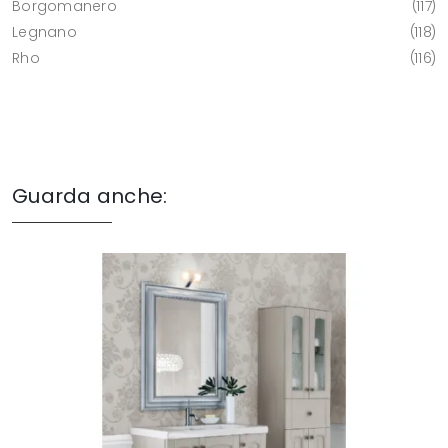
Borgomanero
117
Legnano
118
Rho
116
Guarda anche: