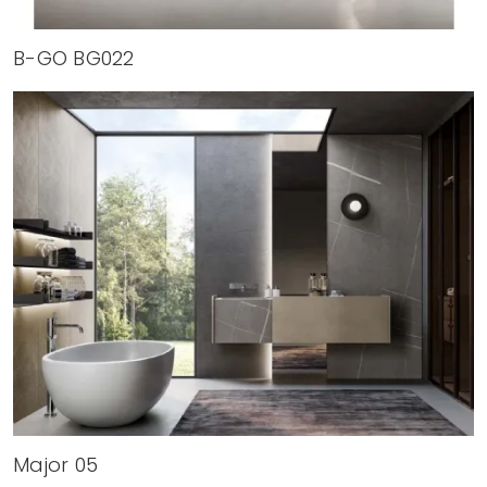
B-GO BG022
Major 05