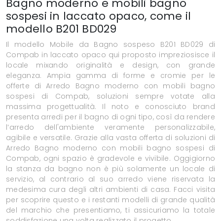
Bagno moderno e mobili bagno
sospesi in laccato opaco, come il
modello B201 BD029
Il modello Mobile da Bagno sospeso B201 BD029 di
Compab in laccato opaco qui proposto impreziosisce il
locale mixando originalità e design, con grande
eleganza. Ampia gamma di forme e cromie per le
offerte di Arredo Bagno moderno con mobili bagno
sospesi di Compab, soluzioni sempre votate alla
massima progettualità. Il noto e conosciuto brand
presenta arredi per il bagno di ogni tipo, così da rendere
l’arredo dell'ambiente veramente personalizzabile,
agibile e versatile. Grazie alla vasta offerta di soluzioni di
Arredo Bagno moderno con mobili bagno sospesi di
Compab, ogni spazio è gradevole e vivibile. Oggigiorno
la stanza da bagno non è più solamente un locale di
servizio, al contrario al suo arredo viene riservata la
medesima cura degli altri ambienti di casa. Facci visita
per scoprire questo e i restanti modelli di grande qualità
del marchio che presentiamo, ti assicuriamo la totale
soddisfazione una volta realizzato il progetto.