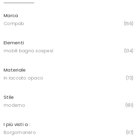
Marca
Compab
156
Elementi
mobili bagno sospesi
134
Materiale
in laccato opaco
73
Stile
moderno
181
I più visti a :
Borgomanero
117