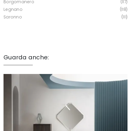
Borgomanero
117
Legnano
118
Saronno
111
Guarda anche: