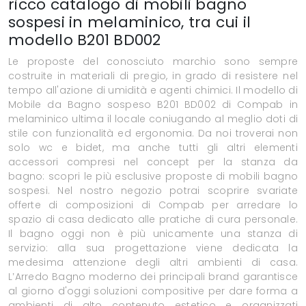
ricco catalogo di mobili bagno
sospesi in melaminico, tra cui il
modello B201 BD002
Le proposte del conosciuto marchio sono sempre
costruite in materiali di pregio, in grado di resistere nel
tempo all'azione di umidità e agenti chimici. Il modello di
Mobile da Bagno sospeso B201 BD002 di Compab in
melaminico ultima il locale coniugando al meglio doti di
stile con funzionalità ed ergonomia. Da noi troverai non
solo wc e bidet, ma anche tutti gli altri elementi
accessori compresi nel concept per la stanza da
bagno: scopri le più esclusive proposte di mobili bagno
sospesi. Nel nostro negozio potrai scoprire svariate
offerte di composizioni di Compab per arredare lo
spazio di casa dedicato alle pratiche di cura personale.
Il bagno oggi non è più unicamente una stanza di
servizio: alla sua progettazione viene dedicata la
medesima attenzione degli altri ambienti di casa.
L’Arredo Bagno moderno dei principali brand garantisce
al giorno d'oggi soluzioni compositive per dare forma a
ambienti di alto contenuto estetico e organizzati