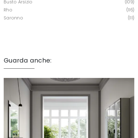
Busto Arsizio
109
Rho
116
Saronno
111
Guarda anche: