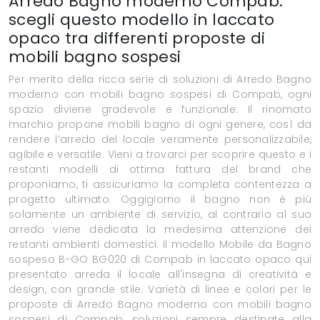
Arredo Bagno moderno Compab:
scegli questo modello in laccato
opaco tra differenti proposte di
mobili bagno sospesi
Per merito della ricca serie di soluzioni di Arredo Bagno
moderno con mobili bagno sospesi di Compab, ogni
spazio diviene gradevole e funzionale. Il rinomato
marchio propone mobili bagno di ogni genere, così da
rendere l’arredo del locale veramente personalizzabile,
agibile e versatile. Vieni a trovarci per scoprire questo e i
restanti modelli di ottima fattura del brand che
proponiamo, ti assicuriamo la completa contentezza a
progetto ultimato. Oggigiorno il bagno non è più
solamente un ambiente di servizio, al contrario al suo
arredo viene dedicata la medesima attenzione dei
restanti ambienti domestici. Il modello Mobile da Bagno
sospeso B-GO BG020 di Compab in laccato opaco qui
presentato arreda il locale all'insegna di creatività e
design, con grande stile. Varietà di linee e colori per le
proposte di Arredo Bagno moderno con mobili bagno
sospesi di Compab, soluzioni sempre destinate alla