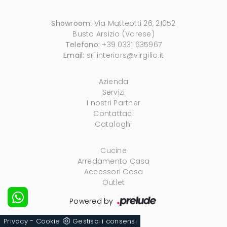
Showroom:
Via Matteotti 26, 21052
Busto Arsizio (Varese)
Telefono:
+39 0331 635967
Email:
srl.interiors@virgilio.it
Azienda
Servizi
I nostri Partner
Contattaci
Cataloghi
Cucine
Arredamento Casa
Accessori Casa
Outlet
Powered by
-
Privacy
Cookie
Gestisci i consensi