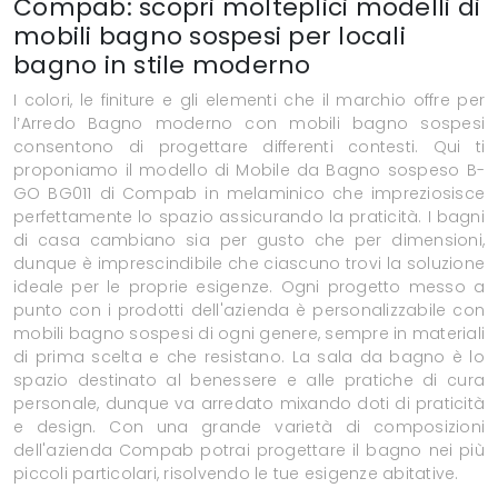
Compab: scopri molteplici modelli di
mobili bagno sospesi per locali
bagno in stile moderno
I colori, le finiture e gli elementi che il marchio offre per
l’Arredo Bagno moderno con mobili bagno sospesi
consentono di progettare differenti contesti. Qui ti
proponiamo il modello di Mobile da Bagno sospeso B-
GO BG011 di Compab in melaminico che impreziosisce
perfettamente lo spazio assicurando la praticità. I bagni
di casa cambiano sia per gusto che per dimensioni,
dunque è imprescindibile che ciascuno trovi la soluzione
ideale per le proprie esigenze. Ogni progetto messo a
punto con i prodotti dell'azienda è personalizzabile con
mobili bagno sospesi di ogni genere, sempre in materiali
di prima scelta e che resistano. La sala da bagno è lo
spazio destinato al benessere e alle pratiche di cura
personale, dunque va arredato mixando doti di praticità
e design. Con una grande varietà di composizioni
dell'azienda Compab potrai progettare il bagno nei più
piccoli particolari, risolvendo le tue esigenze abitative.