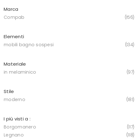
Marca
Compab
156
Elementi
mobili bagno sospesi
134
Materiale
in melaminico
97
Stile
moderno
181
I più visti a :
Borgomanero
117
Legnano
118