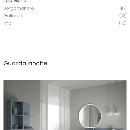
I più visti a :
Borgomanero
117
Gallarate
113
Rho
116
Guarda anche: