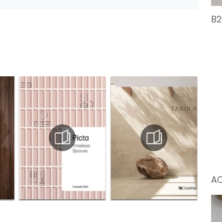
B2
AC