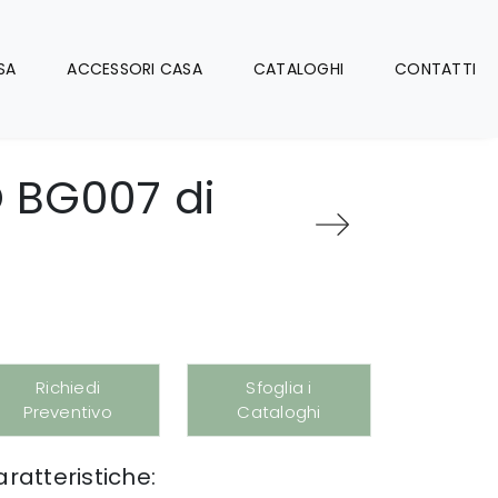
SA
ACCESSORI CASA
CATALOGHI
CONTATTI
 BG007 di
Richiedi
Sfoglia i
Preventivo
Cataloghi
ratteristiche: