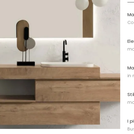
Ma
C
El
mo
Ma
in
Sti
mo
I p
Bus