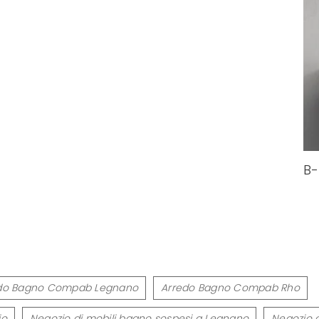
B-
do Bagno Compab Legnano
Arredo Bagno Compab Rho
io
Negozio di mobili bagno sospesi a Legnano
Negozio d