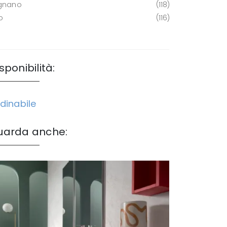
gnano
118
o
116
sponibilità:
dinabile
uarda anche: