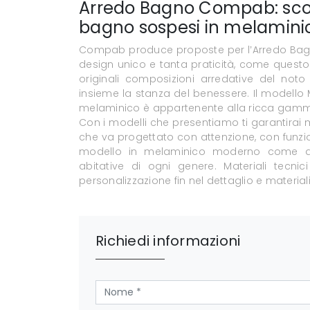
Arredo Bagno Compab: scopr
bagno sospesi in melaminic
Compab produce proposte per l’Arredo Ba
design unico e tanta praticità, come questo
originali composizioni arredative del not
insieme la stanza del benessere. Il model
melaminico è appartenente alla ricca gamma
Con i modelli che presentiamo ti garantirai mo
che va progettato con attenzione, con funzion
modello in melaminico moderno come quel
abitative di ogni genere. Materiali tec
personalizzazione fin nel dettaglio e materiali
Richiedi informazioni