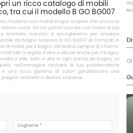
i un ricco catalogo di mobili
Le
o, tra cui il modello B GO BG007
Rh
gno moderno con mobili bagno sospesi che uniscono
 interno vuole. Da noi potrai toccare con mano le più
o e rinomato marchio: ti accoglieremo per arredare
Di
lo Mobile da Bagno sospeso B-GO BG007 di Compab in
 di mobili per il bagno del brand, sempre di charme.
bili fatti a regola d'arte e attuali anche per il bagno,
alità e stile. Bello e utile in ogni stanza da bagno, un
Or
lo nell'immagine risolverà le tue problematiche
nici e una ricca gamma di colori garantiscono una
G
 pregiati resistenti a diverse sostanze.