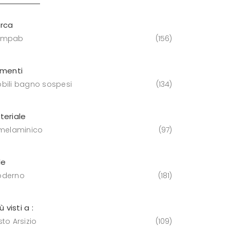
rca
ompab
156
ementi
bili bagno sospesi
134
teriale
 melaminico
97
le
derno
181
iù visti a :
to Arsizio
109