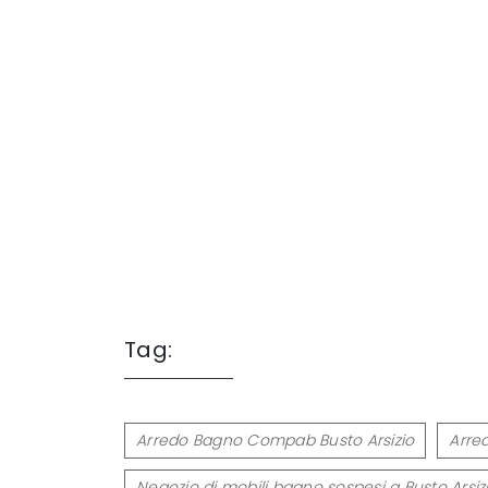
Tag:
Arredo Bagno Compab Busto Arsizio
Arre
Negozio di mobili bagno sospesi a Busto Arsiz