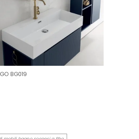
GO BG019
i mobili bagno sospesi a Rho