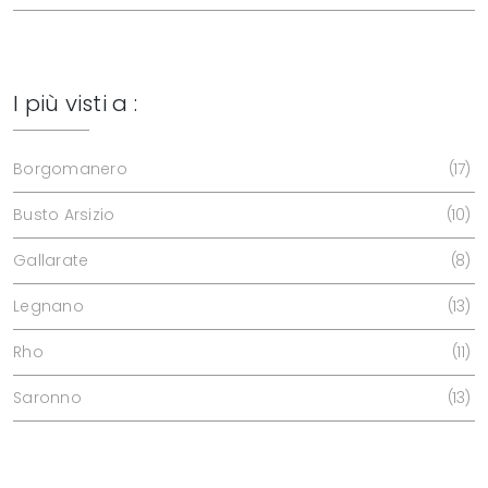
I più visti a :
Borgomanero
17
Busto Arsizio
10
Gallarate
8
Legnano
13
Rho
11
Saronno
13