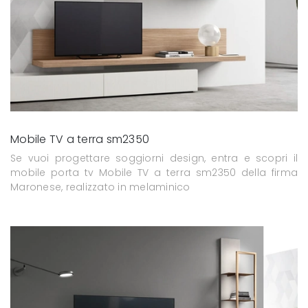
Mobile TV a terra sm2350
Se vuoi progettare soggiorni design, entra e scopri il
mobile porta tv Mobile TV a terra sm2350 della firma
Maronese, realizzato in melaminico