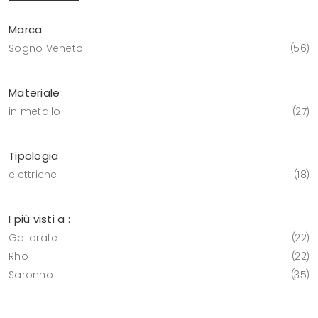
Marca
Sogno Veneto
56
Materiale
in metallo
27
Tipologia
elettriche
18
I più visti a :
Gallarate
22
Rho
22
Saronno
35