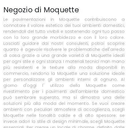
Negozio di Moquette
Le pavimentazioni in Moquette contribuiscono a
connotare il valore estetico dei tuoi ambienti domestici,
rendendoli del tutto vivibili e sostenendo ogni tuo passo
con la loro grande morbidezza e con il loro calore.
Lasciati guidare dai nostri consulenti, potrai scoprire
quanto è agevole risolvere le problematiche dell'arredo
di casa grazie a una grande varietà di Moquette ideali
per ogni stile e ogni stanza. I materiali tecnici man mano
più resistenti e le texture alla moda disponibili in
commercio, rendono la Moquette una soluzione ideale
per personalizzare gli ambienti interni di ognuno. Al
giorno d'oggi l' utilizzo della Moquette come
rivestimento per i pavimenti dell'ambiente domestico
può sembrare superato, ma si dimostra una delle
soluzioni più alla moda del momento. Se vuoi creare
ambienti con peculiari atmosfere di accoglienza, scegli
Moquette nelle tonalità calde e di alto spessore; se
invece adori lo stile di design minimale, scegli Moquette
essenziali. Per creare un locale di charme, definito dalle