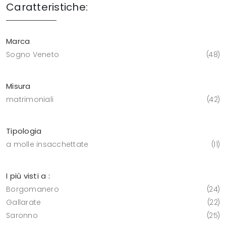
Caratteristiche:
Marca
Sogno Veneto
48
Misura
matrimoniali
42
Tipologia
a molle insacchettate
11
I più visti a :
Borgomanero
24
Gallarate
22
Saronno
25