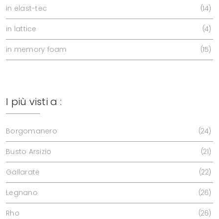
in elast-tec
14
in lattice
4
in memory foam
15
I più visti a :
Borgomanero
24
Busto Arsizio
21
Gallarate
22
Legnano
26
Rho
26