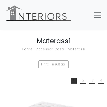
Materassi
Home
-
Accessori Casa
-
Materassi
Filtra i risultati
1
2
3
4